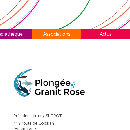
diathèque
Associations
Actus
Président, Jimmy SUDROT
118 route de Cobalan
29670 Taulé