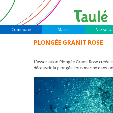
Skip
to
content
Commune
Mairie
Vie socia
PLONGÉE GRANIT ROSE
L’association Plongée Granit Rose créée 
découvrir la plongée sous marine dans un c