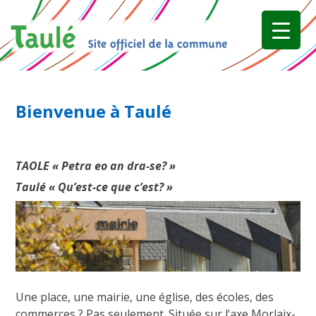
Skip
to
content
Bienvenue à Taulé
TAOLE « Petra eo an dra-se? »
Taulé « Qu’est-ce que c’est? »
Une place, une mairie, une église, des écoles, des
commerces ? Pas seulement. Située sur l’axe Morlaix-