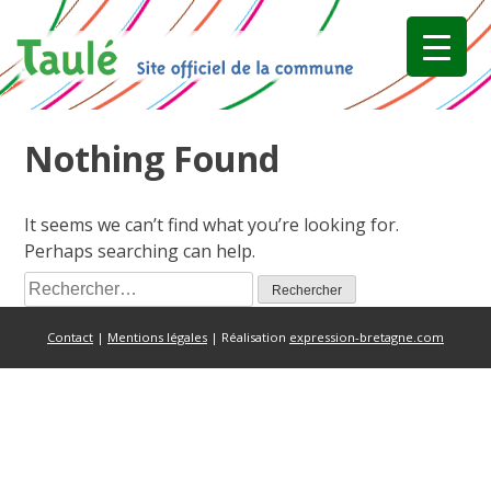
Skip
to
content
Nothing Found
It seems we can’t find what you’re looking for.
Perhaps searching can help.
Rechercher :
Contact
|
Mentions légales
| Réalisation
expression-bretagne.com