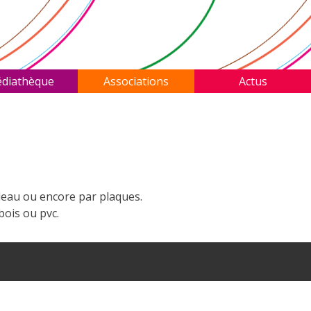
diathèque
Associations
Actus
leau ou encore par plaques.
bois ou pvc.