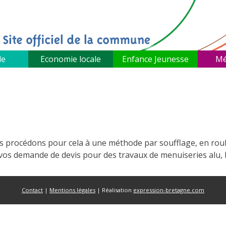
le
Economie locale
Enfance Jeunesse
Mé
ous procédons pour cela à une méthode par soufflage, en rou
vos demande de devis pour des travaux de menuiseries alu, 
Contact
|
Mentions légales
| Réalisation
expression-bretagne.com