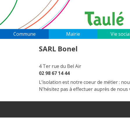
Skip
to
content
Commune
Mairie
Vie socia
SARL Bonel
4 Ter rue du Bel Air
02 98 67 14 44
L’isolation est notre coeur de métier : n
N’hésitez pas à effectuer auprès de nous 